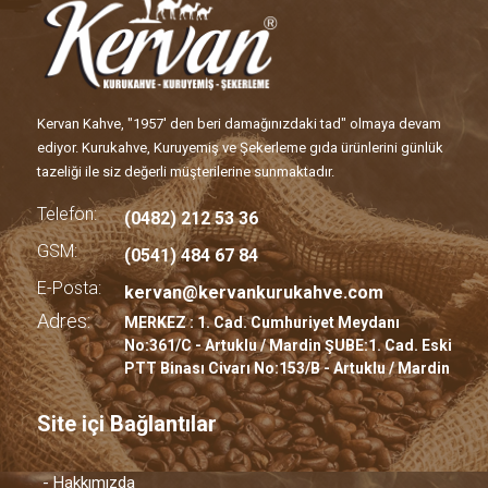
Kervan Kahve, "1957' den beri damağınızdaki tad" olmaya devam
ediyor. Kurukahve, Kuruyemiş ve Şekerleme gıda ürünlerini günlük
tazeliği ile siz değerli müşterilerine sunmaktadır.
Telefon:
(0482) 212 53 36
GSM:
(0541) 484 67 84
E-Posta:
kervan@kervankurukahve.com
Adres:
MERKEZ : 1. Cad. Cumhuriyet Meydanı
No:361/C - Artuklu / Mardin ŞUBE:1. Cad. Eski
PTT Binası Civarı No:153/B - Artuklu / Mardin
Site içi Bağlantılar
- Hakkımızda