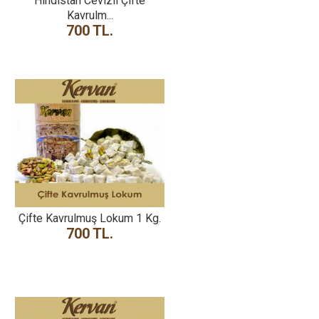
Hindistan Cevizli Çifte
Kavrulm...
700 TL.
Çifte Kavrulmuş Lokum 1 Kg.
700 TL.