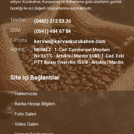
ediyor. Kurukahve, Kuruyemiş ve Şekerleme gıda ürünlerini günlük
tazeliği ile siz değerli müşterilerine sunmaktadır.
Telefon:
(0482) 212 53 36
GSM:
(0541) 484 67 84
E-Posta:
kervan@kervankurukahve.com
Adres:
MERKEZ : 1. Cad. Cumhuriyet Meydanı
No:361/C - Artuklu / Mardin ŞUBE:1. Cad. Eski
PTT Binası Civarı No:153/B - Artuklu / Mardin
Site içi Bağlantılar
- Hakkımızda
- Banka Hesap Bilgileri
- Foto Galeri
- Video Galeri